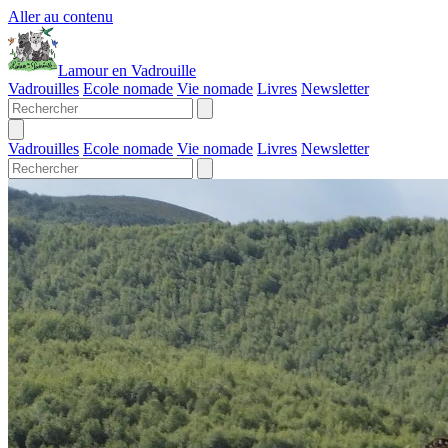
Aller au contenu
Lamour en Vadrouille
Vadrouilles
Ecole nomade
Vie nomade
Livres
Newsletter
Vadrouilles
Ecole nomade
Vie nomade
Livres
Newsletter