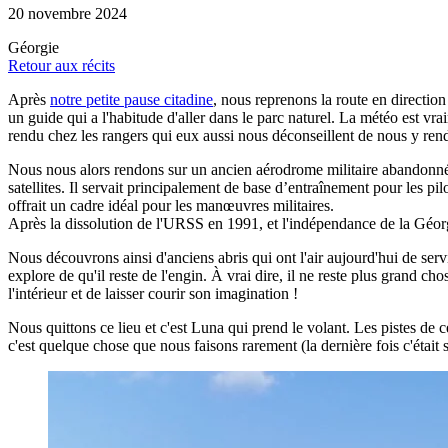
20 novembre 2024
Géorgie
Retour aux récits
Après
notre petite pause citadine
, nous reprenons la route en directio
un guide qui a l'habitude d'aller dans le parc naturel. La météo est vra
rendu chez les rangers qui eux aussi nous déconseillent de nous y rend
Nous nous alors rendons sur un ancien aérodrome militaire abandonné : le
satellites. Il servait principalement de base d’entraînement pour les pi
offrait un cadre idéal pour les manœuvres militaires.
Après la dissolution de l'URSS en 1991, et l'indépendance de la Géorg
Nous découvrons ainsi d'anciens abris qui ont l'air aujourd'hui de servi
explore de qu'il reste de l'engin. À vrai dire, il ne reste plus grand ch
l'intérieur et de laisser courir son imagination !
Nous quittons ce lieu et c'est Luna qui prend le volant. Les pistes de 
c'est quelque chose que nous faisons rarement (la dernière fois c'était 