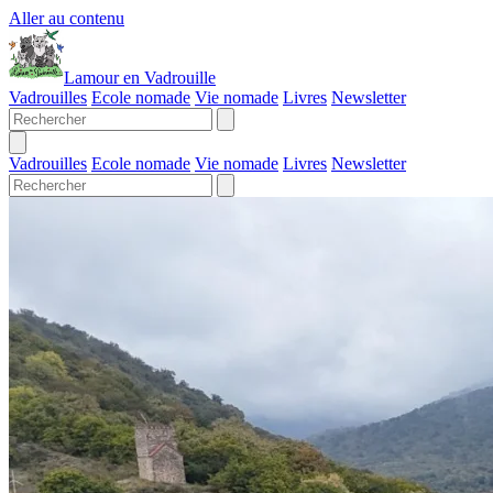
Aller au contenu
Lamour en Vadrouille
Vadrouilles
Ecole nomade
Vie nomade
Livres
Newsletter
Vadrouilles
Ecole nomade
Vie nomade
Livres
Newsletter