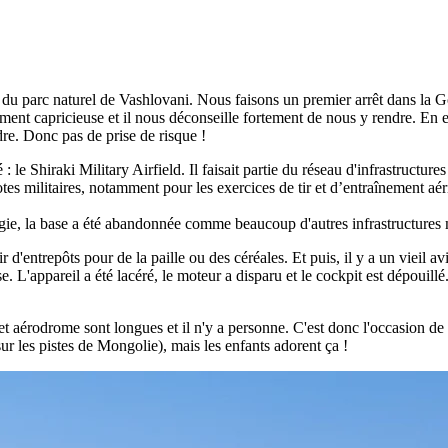
n du parc naturel de Vashlovani. Nous faisons un premier arrêt dans la 
iment capricieuse et il nous déconseille fortement de nous y rendre. En eff
re. Donc pas de prise de risque !
 Shiraki Military Airfield. Il faisait partie du réseau d'infrastructures
lotes militaires, notamment pour les exercices de tir et d’entraînement aé
ie, la base a été abandonnée comme beaucoup d'autres infrastructures mi
r d'entrepôts pour de la paille ou des céréales. Et puis, il y a un vieil 
ose. L'appareil a été lacéré, le moteur a disparu et le cockpit est dépoui
cet aérodrome sont longues et il n'y a personne. C'est donc l'occasion d
sur les pistes de Mongolie), mais les enfants adorent ça !