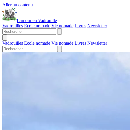
Aller au contenu
Lamour en Vadrouille
Vadrouilles
Ecole nomade
Vie nomade
Livres
Newsletter
Vadrouilles
Ecole nomade
Vie nomade
Livres
Newsletter