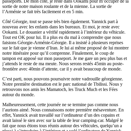
passeports. De mon côté, je reste dans Ookami pour m’occuper de la
sortie de notre maison roulante et de la mienne. La sortie de
l’Arménie se fait très facilement et en 5 min.
Côté Géorgie, tout se passe très bien également. Yannick part à
nouveau avec les enfants dans les bureaux. Et moi, je reste avec
Ookami. Le douanier a vérifié rapidement à l’intérieur du véhicule.
Tout est OK pour lui. Il a plus eu du mal à comprendre que nous
faisions Géorgie-Arménie-Géorgie. Il a insisté à plusieurs reprises
sur le fait que je vienne d’Iran. Je lui ai même proposé de lui montrer
notre itinéraire pour qu’il comprenne. Finalement, le coup de
tampon est apposé sur mon passeport. Je me gare un peu plus bas et
j’attends le reste de ma meute. Nous serons restés 45min au poste-
frontière avec 40min d’attente, car il y avait beaucoup de monde.
C’est parti, nous pouvons poursuivre notre vadrouille géorgienne.
Notre première destination est le parc national de Tbilissi. Nous y
retrouvons nos amis les Mamatoch, les Truck Much et les Fées
autour du monde.
Malheureusement, cette journée ne se termine pas comme nous
l’aurions aimé. Nous connaissons notre première mésaventure. En
effet, Yannick avait travaillé sur l’ordinateur d’un des copains et
avait laissé le sien avec sur la table de leur camping-car. Malgré le
fait que nous étions tous réunis autour des véhicules, quelqu’un a
réussi à s’introduire à l’intérieur et a volé l’ordinateur de Yannick