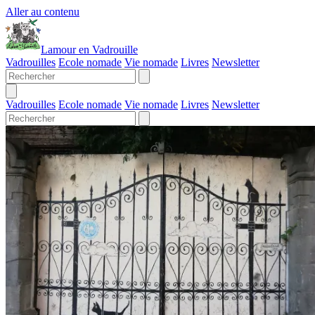
Aller au contenu
Lamour en Vadrouille
Vadrouilles
Ecole nomade
Vie nomade
Livres
Newsletter
Vadrouilles
Ecole nomade
Vie nomade
Livres
Newsletter