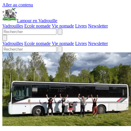
Aller au contenu
Lamour en Vadrouille
Vadrouilles
Ecole nomade
Vie nomade
Livres
Newsletter
Vadrouilles
Ecole nomade
Vie nomade
Livres
Newsletter