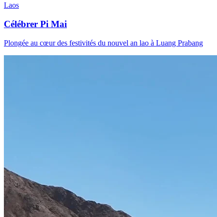
Laos
Célébrer Pi Mai
Plongée au cœur des festivités du nouvel an lao à Luang Prabang