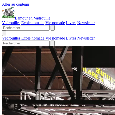
Aller au contenu
Lamour en Vadrouille
Vadrouilles
Ecole nomade
Vie nomade
Livres
Newsletter
Vadrouilles
Ecole nomade
Vie nomade
Livres
Newsletter