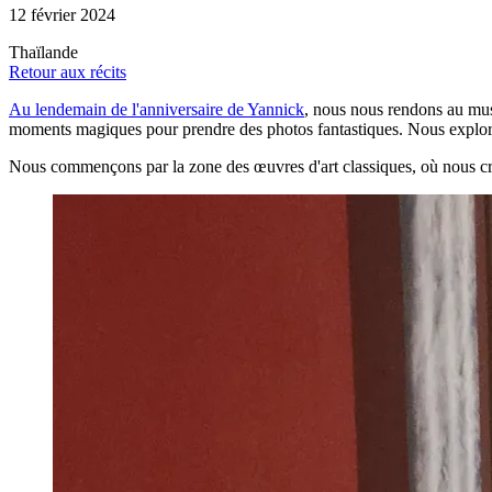
12 février 2024
Thaïlande
Retour aux récits
Au lendemain de l'anniversaire de Yannick
, nous nous rendons au mus
moments magiques pour prendre des photos fantastiques. Nous exploron
Nous commençons par la zone des œuvres d'art classiques, où nous c