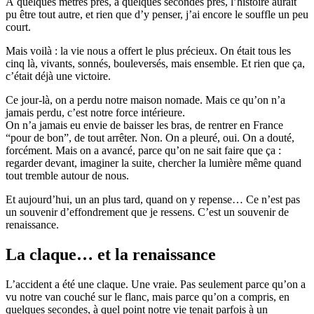
À quelques mètres près, à quelques secondes près, l’histoire aurait
pu être tout autre, et rien que d’y penser, j’ai encore le souffle un peu
court.
Mais voilà : la vie nous a offert le plus précieux. On était tous les
cinq là, vivants, sonnés, bouleversés, mais ensemble. Et rien que ça,
c’était déjà une victoire.
Ce jour-là, on a perdu notre maison nomade. Mais ce qu’on n’a
jamais perdu, c’est notre force intérieure.
On n’a jamais eu envie de baisser les bras, de rentrer en France
“pour de bon”, de tout arrêter. Non. On a pleuré, oui. On a douté,
forcément. Mais on a avancé, parce qu’on ne sait faire que ça :
regarder devant, imaginer la suite, chercher la lumière même quand
tout tremble autour de nous.
Et aujourd’hui, un an plus tard, quand on y repense… Ce n’est pas
un souvenir d’effondrement que je ressens. C’est un souvenir de
renaissance.
La claque… et la renaissance
L’accident a été une claque. Une vraie. Pas seulement parce qu’on a
vu notre van couché sur le flanc, mais parce qu’on a compris, en
quelques secondes, à quel point notre vie tenait parfois à un