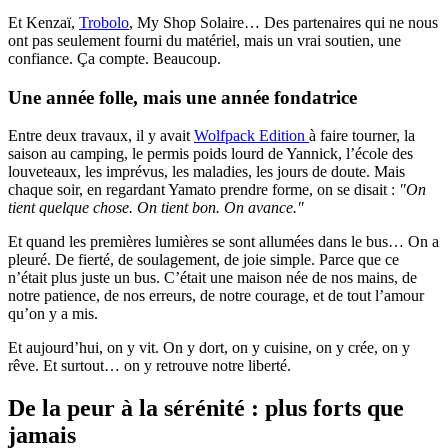
Et Kenzaï,
Trobolo
, My Shop Solaire… Des partenaires qui ne nous
ont pas seulement fourni du matériel, mais un vrai soutien, une
confiance. Ça compte. Beaucoup.
Une année folle, mais une année fondatrice
Entre deux travaux, il y avait
Wolfpack Edition
à faire tourner, la
saison au camping, le permis poids lourd de Yannick, l’école des
louveteaux, les imprévus, les maladies, les jours de doute. Mais
chaque soir, en regardant Yamato prendre forme, on se disait :
"On
tient quelque chose. On tient bon. On avance."
Et quand les premières lumières se sont allumées dans le bus… On a
pleuré. De fierté, de soulagement, de joie simple. Parce que ce
n’était plus juste un bus. C’était une maison née de nos mains, de
notre patience, de nos erreurs, de notre courage, et de tout l’amour
qu’on y a mis.
Et aujourd’hui, on y vit. On y dort, on y cuisine, on y crée, on y
rêve. Et surtout… on y retrouve notre liberté.
De la peur à la sérénité : plus forts que
jamais