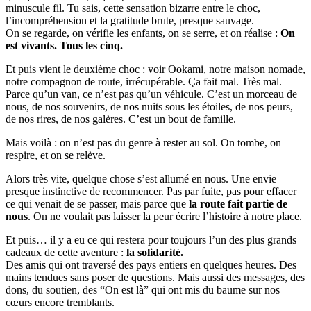
minuscule fil. Tu sais, cette sensation bizarre entre le choc,
l’incompréhension et la gratitude brute, presque sauvage.
On se regarde, on vérifie les enfants, on se serre, et on réalise :
On
est vivants. Tous les cinq.
Et puis vient le deuxième choc : voir Ookami, notre maison nomade,
notre compagnon de route, irrécupérable. Ça fait mal. Très mal.
Parce qu’un van, ce n’est pas qu’un véhicule. C’est un morceau de
nous, de nos souvenirs, de nos nuits sous les étoiles, de nos peurs,
de nos rires, de nos galères. C’est un bout de famille.
Mais voilà : on n’est pas du genre à rester au sol. On tombe, on
respire, et on se relève.
Alors très vite, quelque chose s’est allumé en nous. Une envie
presque instinctive de recommencer. Pas par fuite, pas pour effacer
ce qui venait de se passer, mais parce que
la route fait partie de
nous
. On ne voulait pas laisser la peur écrire l’histoire à notre place.
Et puis… il y a eu ce qui restera pour toujours l’un des plus grands
cadeaux de cette aventure :
la solidarité.
Des amis qui ont traversé des pays entiers en quelques heures. Des
mains tendues sans poser de questions. Mais aussi des messages, des
dons, du soutien, des “On est là” qui ont mis du baume sur nos
cœurs encore tremblants.