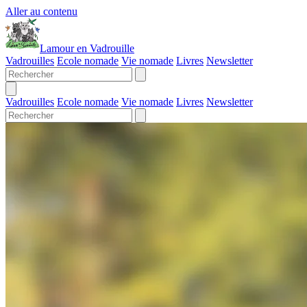
Aller au contenu
Lamour en Vadrouille
Vadrouilles
Ecole nomade
Vie nomade
Livres
Newsletter
Vadrouilles
Ecole nomade
Vie nomade
Livres
Newsletter