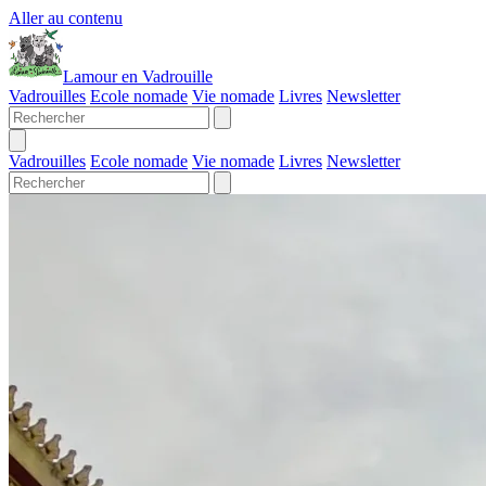
Aller au contenu
Lamour en Vadrouille
Vadrouilles
Ecole nomade
Vie nomade
Livres
Newsletter
Vadrouilles
Ecole nomade
Vie nomade
Livres
Newsletter