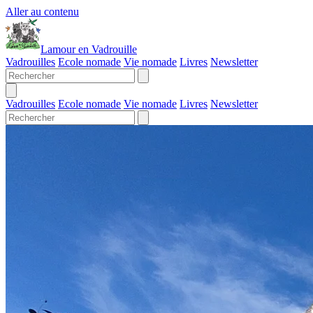
Aller au contenu
Lamour en Vadrouille
Vadrouilles
Ecole nomade
Vie nomade
Livres
Newsletter
Vadrouilles
Ecole nomade
Vie nomade
Livres
Newsletter