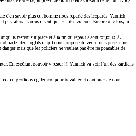
us avions de toute façon prévu de dormir dans Ookami cette nuit. Nous
aie d'en savoir plus et l'homme nous reparle des léopards. Yannick
 pas, alors ils nous disent qu'il y a des voleurs. Encore une fois, rien
 qu'ils restent sur place et à la fin du repas ils sont toujours là.
 qui parle bien anglais et qui nous propose de venir nous poser dans la
n danger mais que les policiers ne veulent pas être responsables de
gar. En espérant pouvoir y rester !!! Yannick va voir l’un des gardiens
t moi en profitons également pour travailler et continuer de nous