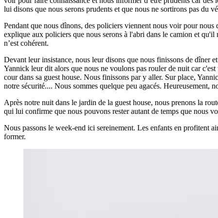
voir pour faire connaissance et nous informer d’être prudents car des 
lui disons que nous serons prudents et que nous ne sortirons pas du véh
Pendant que nous dînons, des policiers viennent nous voir pour nous d
explique aux policiers que nous serons à l'abri dans le camion et qu'il 
n’est cohérent.
Devant leur insistance, nous leur disons que nous finissons de dîner et qu
Yannick leur dit alors que nous ne voulons pas rouler de nuit car c'est
cour dans sa guest house. Nous finissons par y aller. Sur place, Yannic
notre sécurité.... Nous sommes quelque peu agacés. Heureusement, nos h
Après notre nuit dans le jardin de la guest house, nous prenons la rou
qui lui confirme que nous pouvons rester autant de temps que nous vou
Nous passons le week-end ici sereinement. Les enfants en profitent ains
former.