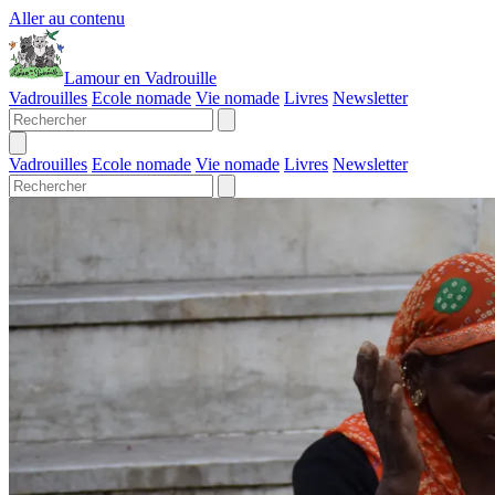
Aller au contenu
Lamour en Vadrouille
Vadrouilles
Ecole nomade
Vie nomade
Livres
Newsletter
Vadrouilles
Ecole nomade
Vie nomade
Livres
Newsletter