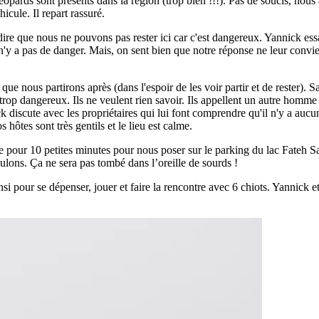
léopards sont présents dans la région (trop bien !!!). Pas de soucis, no
icule. Il repart rassuré.
ire que nous ne pouvons pas rester ici car c'est dangereux. Yannick ess
n'y a pas de danger. Mais, on sent bien que notre réponse ne leur convient
e nous partirons après (dans l'espoir de les voir partir et de rester). Sauf
 trop dangereux. Ils ne veulent rien savoir. Ils appellent un autre homme
k discute avec les propriétaires qui lui font comprendre qu'il n'y a aucu
ôtes sont très gentils et le lieu est calme.
te pour 10 petites minutes pour nous poser sur le parking du lac Fateh Sa
lons. Ça ne sera pas tombé dans l’oreille de sourds !
i pour se dépenser, jouer et faire la rencontre avec 6 chiots. Yannick e