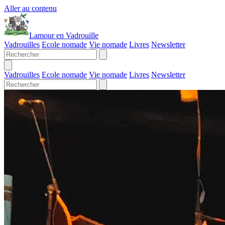
Aller au contenu
Lamour en Vadrouille
Vadrouilles
Ecole nomade
Vie nomade
Livres
Newsletter
Vadrouilles
Ecole nomade
Vie nomade
Livres
Newsletter