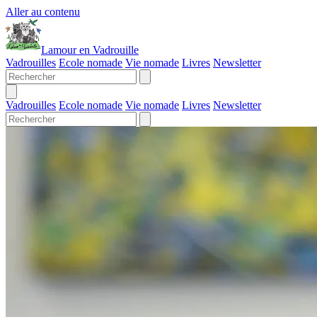
Aller au contenu
Lamour en Vadrouille
Vadrouilles
Ecole nomade
Vie nomade
Livres
Newsletter
Vadrouilles
Ecole nomade
Vie nomade
Livres
Newsletter