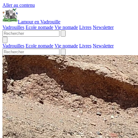
Aller au contenu
Lamour en Vadrouille
Vadrouilles
Ecole nomade
Vie nomade
Livres
Newsletter
Vadrouilles
Ecole nomade
Vie nomade
Livres
Newsletter