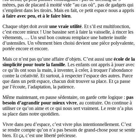
mètres, pas de placard à moitié vide "au cas où", pas de gadgets qui
s’empilent dans les tiroirs. Mais en fait, ce petit espace nous a appris
à faire avec peu, et à le faire bien
.
Chaque objet doit avoir
une vraie utilité
. Et s’il est multifonction,
c’est encore mieux ! Une bassine sert à faire la vaisselle, à rincer les
vêtements, … Un seul bon couteau remplace une batterie inutile
d’ustensiles. Un vêtement bien choisi devient une pièce polyvalente,
portée encore et encore.
Mais ce n’est pas qu’une affaire d’objets. C’est aussi une
école de la
simplicité pour toute la famille
. Les enfants ont appris à jouer avec
ce qu’ils ont sous la main, à inventer, à créer, à troquer l’abondance
contre la créativité. Et surtout, à respecter l’espace des autres. Parce
que dans un petit espace, chacun doit trouver sa place. Et ça passe
par l’écoute, l’adaptation, la patience.
Même maintenant, en pause sédentaire, on garde cette logique :
pas
besoin d’agrandir pour mieux vivre
, au contraire. On continue à
utiliser ce qu’on aime et ce qui nous sert vraiment. Le reste n’a plus
sa place dans notre quotidien.
Vivre dans peu d’espace, c’est vivre plus intentionnellement. C’est
se rendre compte qu’on n’a pas besoin de grand-chose pour se sentir
bien. Et ça, c’est une liberté précieuse.