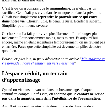
notre van. Et dans nos têtes.
C’est là qu’on a compris que le
minimalisme
, ce n’était pas un
sacrifice. Ce n’était pas vivre dans le manque ou dans la privation.
C’était tout simplement
reprendre le pouvoir sur ce qui entre
dans notre vie
. Choisir l’utile, le beau, le juste. Écarter le superflu.
Simplifier pour mieux savourer.
Ce choix, on l’a fait pour vivre plus librement. Pour bouger plus
facilement. Pour consommer moins, mais mieux. Et aujourd’hui
encore, même en étant sédentaires temporairement, on ne revient pas
en arrière. Parce que cette simplicité est devenue un pilier de notre
quotidien.
Pour aller plus loin, tu peux découvrir notre article "
Minimalisme et
vie nomade : notre cheminement vers l’essentiel
"
L’espace réduit, un terrain
d’apprentissage
Quand on vit dans un van ou dans un bus aménagé, chaque
centimètre compte. Et très vite, on apprend que
le confort ne réside
pas dans la quantité
, mais dans
l’intelligence de l’organisation
.
Au début, ça peut paraître contraignant : pas de dressing de 3