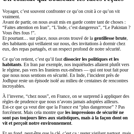
Voyager, c’est souvent confronter ce qu’on croit à ce qu’on vit
vraiment.
Avant de partir, on nous avait mis en garde contre tant de choses :
“Faites attention en Iran”, “L’Inde, c’est dangereux”, “Le Pakistan ?
Vous êtes fous !”.
Et pourtant… sur place, nous avons trouvé de la
gentillesse brute
,
des habitants qui veillaient sur nous, des invitations à dormir chez
eux, des repas partagés, et un respect profond de notre sécurité.
Ce qu’on retient, c’est qu’il faut
dissocier les politiques et les
habitants
. En Iran par exemple, nos inquiétudes allaient plutôt vers
le régime, pas vers les Iraniens eux-mêmes — qui ont tout fait pour
que nous nous sentions en sécurité. En Inde, l’incident près de
Jodhpur reste un épisode isolé au milieu de centaines de rencontres
incroyables.
À l’inverse, “chez nous”, en France, on se surprend à appliquer des
règles de prudence que nous n’avons jamais adoptées ailleurs.
Est-ce que ça veut dire que la France est “plus dangereuse” ? Pas
forcément. Mais cela montre que
les impressions de sécurité ne
sont pas toujours liées aux statistiques, mais à la façon dont on
vit et perçoit notre environnement
.
Et au fond, peut-être que la clé, c’est ça : rester vigilant partout, mais