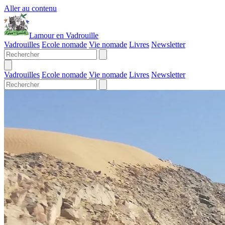
Aller au contenu
Lamour en Vadrouille
Vadrouilles
Ecole nomade
Vie nomade
Livres
Newsletter
Vadrouilles
Ecole nomade
Vie nomade
Livres
Newsletter