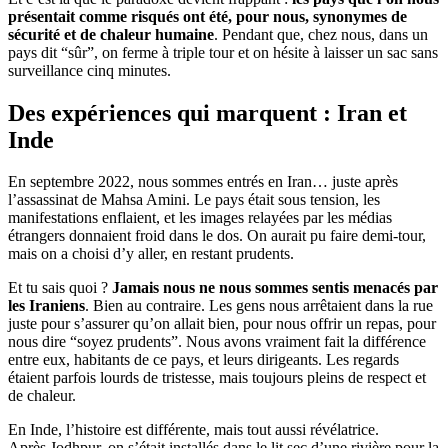
présentait comme risqués ont été, pour nous, synonymes de
sécurité et de chaleur humaine
. Pendant que, chez nous, dans un
pays dit “sûr”, on ferme à triple tour et on hésite à laisser un sac sans
surveillance cinq minutes.
Des expériences qui marquent : Iran et
Inde
En septembre 2022, nous sommes entrés en Iran… juste après
l’assassinat de Mahsa Amini. Le pays était sous tension, les
manifestations enflaient, et les images relayées par les médias
étrangers donnaient froid dans le dos. On aurait pu faire demi-tour,
mais on a choisi d’y aller, en restant prudents.
Et tu sais quoi ?
Jamais nous ne nous sommes sentis menacés par
les Iraniens
. Bien au contraire. Les gens nous arrêtaient dans la rue
juste pour s’assurer qu’on allait bien, pour nous offrir un repas, pour
nous dire “soyez prudents”. Nous avons vraiment fait la différence
entre eux, habitants de ce pays, et leurs dirigeants. Les regards
étaient parfois lourds de tristesse, mais toujours pleins de respect et
de chaleur.
En Inde, l’histoire est différente, mais tout aussi révélatrice.
Après Jodhpur, on s’était installés dans le lit sec d’une rivière pour la