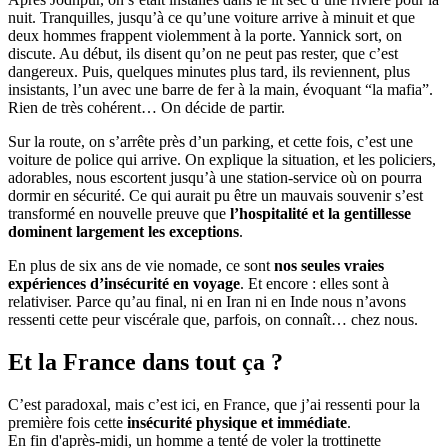
nuit. Tranquilles, jusqu’à ce qu’une voiture arrive à minuit et que
deux hommes frappent violemment à la porte. Yannick sort, on
discute. Au début, ils disent qu’on ne peut pas rester, que c’est
dangereux. Puis, quelques minutes plus tard, ils reviennent, plus
insistants, l’un avec une barre de fer à la main, évoquant “la mafia”.
Rien de très cohérent… On décide de partir.
Sur la route, on s’arrête près d’un parking, et cette fois, c’est une
voiture de police qui arrive. On explique la situation, et les policiers,
adorables, nous escortent jusqu’à une station-service où on pourra
dormir en sécurité. Ce qui aurait pu être un mauvais souvenir s’est
transformé en nouvelle preuve que
l’hospitalité et la gentillesse
dominent largement les exceptions
.
En plus de six ans de vie nomade, ce sont
nos seules vraies
expériences d’insécurité en voyage
. Et encore : elles sont à
relativiser. Parce qu’au final, ni en Iran ni en Inde nous n’avons
ressenti cette peur viscérale que, parfois, on connaît… chez nous.
Et la France dans tout ça ?
C’est paradoxal, mais c’est ici, en France, que j’ai ressenti pour la
première fois cette
insécurité physique et immédiate
.
En fin d'après-midi, un homme a tenté de voler la trottinette