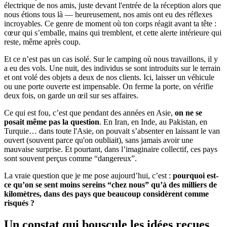
électrique de nos amis, juste devant l'entrée de la réception alors que
nous étions tous là — heureusement, nos amis ont eu des réflexes
incroyables. Ce genre de moment où ton corps réagit avant ta tête :
cœur qui s’emballe, mains qui tremblent, et cette alerte intérieure qui
reste, même après coup.
Et ce n’est pas un cas isolé. Sur le camping où nous travaillons, il y
a eu des vols. Une nuit, des individus se sont introduits sur le terrain
et ont volé des objets a deux de nos clients. Ici, laisser un véhicule
ou une porte ouverte est impensable. On ferme la porte, on vérifie
deux fois, on garde un œil sur ses affaires.
Ce qui est fou, c’est que pendant des années en Asie,
on ne se
posait même pas la question
. En Iran, en Inde, au Pakistan, en
Turquie… dans toute l'Asie, on pouvait s’absenter en laissant le van
ouvert (souvent parce qu'on oubliait), sans jamais avoir une
mauvaise surprise. Et pourtant, dans l’imaginaire collectif, ces pays
sont souvent perçus comme “dangereux”.
La vraie question que je me pose aujourd’hui, c’est :
pourquoi est-
ce qu’on se sent moins sereins “chez nous” qu’à des milliers de
kilomètres, dans des pays que beaucoup considèrent comme
risqués ?
Un constat qui bouscule les idées reçues