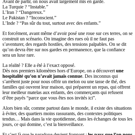
Avant de partir, on nous avait largement mis en garde.
La Turquie ? “Instable.”
L’Iran ? “Dangereux.”
Le Pakistan ? “Inconscient.”
L’Inde ? “Pas sûr du tout, surtout avec des enfants.”
Et forcément, avant même d’avoir posé une roue sur ces terres, on se
construit un scénario. On imagine des rues où il ne faut pas
s’aventurer, des regards hostiles, des tensions palpables. On se dit
qu’on devra être sur nos gardes en permanence, que la confiance
sera un luxe rare.
La réalité ? Elle a été à l’exact opposé.
Dès nos premiers kilomètres hors d’Europe, on a découvert
une
hospitalité qu’on n’avait jamais connue
. Des inconnus qui
s’arrêtent juste pour nous offrir un melon ou une tasse de thé, des
familles qui ouvrent leur maison, qui préparent un repas, qui offrent
leur meilleur matelas aux enfants, des commerçants qui refusent
d’être payés “parce que vous êtes nos invités ici”.
Alors bien sûr, comme partout dans le monde, il existe des situations
à éviter, des quartiers moins rassurants, des contextes politiques
tendus… Mais dans la vie quotidienne, dans les échanges de tous les
jours, ce qui domine, c’est la bienveillance.
Et c’est là que le paradoxe devient frappant :
les pays que l’on nous