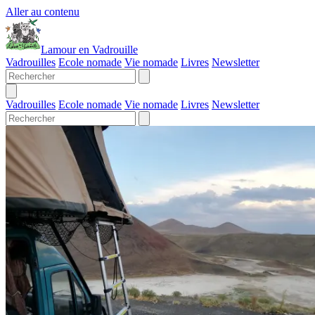
Aller au contenu
Lamour en Vadrouille
Vadrouilles
Ecole nomade
Vie nomade
Livres
Newsletter
Vadrouilles
Ecole nomade
Vie nomade
Livres
Newsletter