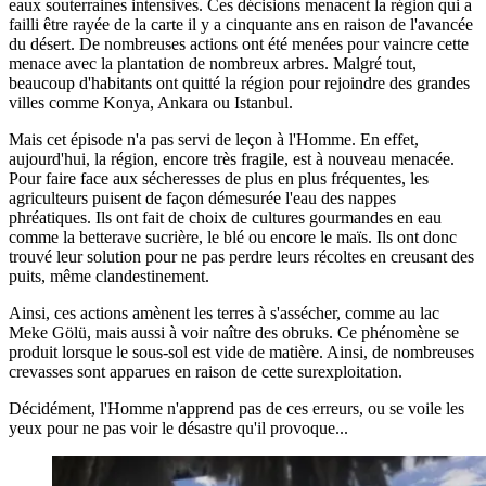
eaux souterraines intensives. Ces décisions menacent la région qui a
failli être rayée de la carte il y a cinquante ans en raison de l'avancée
du désert. De nombreuses actions ont été menées pour vaincre cette
menace avec la plantation de nombreux arbres. Malgré tout,
beaucoup d'habitants ont quitté la région pour rejoindre des grandes
villes comme Konya, Ankara ou Istanbul.
Mais cet épisode n'a pas servi de leçon à l'Homme. En effet,
aujourd'hui, la région, encore très fragile, est à nouveau menacée.
Pour faire face aux sécheresses de plus en plus fréquentes, les
agriculteurs puisent de façon démesurée l'eau des nappes
phréatiques. Ils ont fait de choix de cultures gourmandes en eau
comme la betterave sucrière, le blé ou encore le maïs. Ils ont donc
trouvé leur solution pour ne pas perdre leurs récoltes en creusant des
puits, même clandestinement.
Ainsi, ces actions amènent les terres à s'assécher, comme au lac
Meke Gölü, mais aussi à voir naître des obruks. Ce phénomène se
produit lorsque le sous-sol est vide de matière. Ainsi, de nombreuses
crevasses sont apparues en raison de cette surexploitation.
Décidément, l'Homme n'apprend pas de ces erreurs, ou se voile les
yeux pour ne pas voir le désastre qu'il provoque...