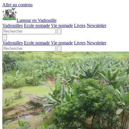
Aller au contenu
Lamour en Vadrouille
Vadrouilles
Ecole nomade
Vie nomade
Livres
Newsletter
Vadrouilles
Ecole nomade
Vie nomade
Livres
Newsletter