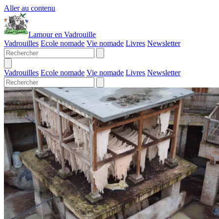
Aller au contenu
Lamour en Vadrouille
Vadrouilles
Ecole nomade
Vie nomade
Livres
Newsletter
Vadrouilles
Ecole nomade
Vie nomade
Livres
Newsletter