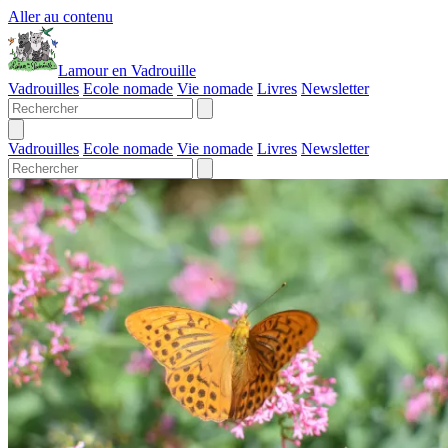
Aller au contenu
Lamour en Vadrouille
Vadrouilles
Ecole nomade
Vie nomade
Livres
Newsletter
Vadrouilles
Ecole nomade
Vie nomade
Livres
Newsletter