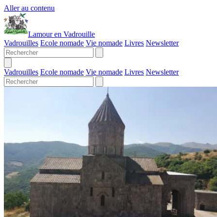
Aller au contenu
Lamour en Vadrouille
Vadrouilles
Ecole nomade
Vie nomade
Livres
Newsletter
Vadrouilles
Ecole nomade
Vie nomade
Livres
Newsletter