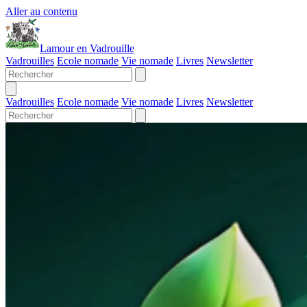
Aller au contenu
Lamour en Vadrouille
Vadrouilles
Ecole nomade
Vie nomade
Livres
Newsletter
Vadrouilles
Ecole nomade
Vie nomade
Livres
Newsletter