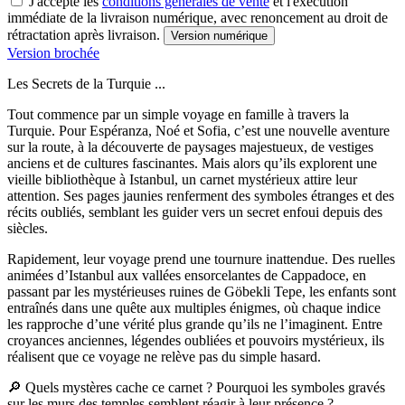
J'accepte les
conditions générales de vente
et l'exécution
immédiate de la livraison numérique, avec renoncement au droit de
rétractation après livraison.
Version numérique
Version brochée
Les Secrets de la Turquie ...
Tout commence par un simple voyage en famille à travers la
Turquie. Pour Espéranza, Noé et Sofia, c’est une nouvelle aventure
sur la route, à la découverte de paysages majestueux, de vestiges
anciens et de cultures fascinantes. Mais alors qu’ils explorent une
vieille bibliothèque à Istanbul, un carnet mystérieux attire leur
attention. Ses pages jaunies renferment des symboles étranges et des
récits oubliés, semblant les guider vers un secret enfoui depuis des
siècles.
Rapidement, leur voyage prend une tournure inattendue. Des ruelles
animées d’Istanbul aux vallées ensorcelantes de Cappadoce, en
passant par les mystérieuses ruines de Göbekli Tepe, les enfants sont
entraînés dans une quête aux multiples énigmes, où chaque indice
les rapproche d’une vérité plus grande qu’ils ne l’imaginent. Entre
croyances anciennes, légendes oubliées et pouvoirs mystérieux, ils
réalisent que ce voyage ne relève pas du simple hasard.
🔎 Quels mystères cache ce carnet ? Pourquoi les symboles gravés
sur les murs des temples semblent réagir à leur présence ?