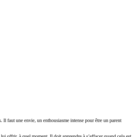
. Il faut une envie, un enthousiasme intense pour être un parent
lui offrir, à quel moment. Il doit apprendre à s’effacer quand cela est