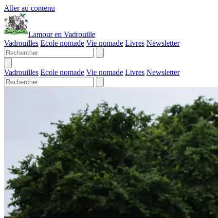
Aller au contenu
Lamour en Vadrouille
Vadrouilles
Ecole nomade
Vie nomade
Livres
Newsletter
Vadrouilles
Ecole nomade
Vie nomade
Livres
Newsletter