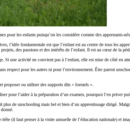
omes pour les enfants puisqu’on les considère comme des apprenants-nés
, l’idée fondamentale est que l’enfant est au centre de tous les appren
rojets, des passions et des intérêts de l’enfant. Il est au cœur de la péd
Si une activité ne convient pas à l’enfant, elle est mise de côté en atte
, sans respect pour les autres ni pour l’environnement. Être parent unscho
 proposer ou utiliser des supports dits « formels ».
tiliser pour l’aider à la préparation d’un examen, pourquoi l’en priver p
’agit plus de unschooling mais bel et bien d’un apprentissage dirigé. Mal
t donné.
ête (il faut penser à la visite annuelle de l’éducation nationale) et imag