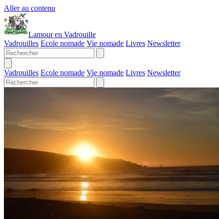
Aller au contenu
Lamour en Vadrouille
Vadrouilles
Ecole nomade
Vie nomade
Livres
Newsletter
Vadrouilles
Ecole nomade
Vie nomade
Livres
Newsletter