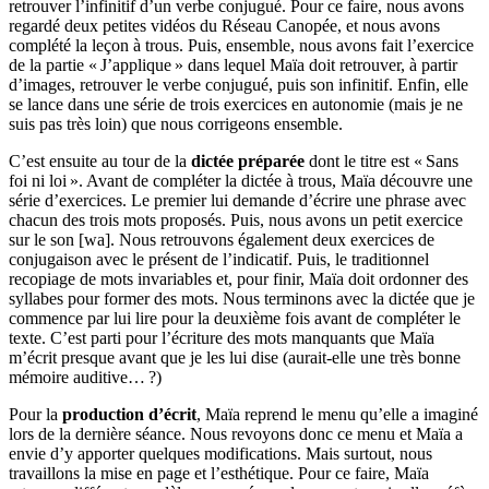
retrouver l’infinitif d’un verbe conjugué. Pour ce faire, nous avons
regardé deux petites vidéos du Réseau Canopée, et nous avons
complété la leçon à trous. Puis, ensemble, nous avons fait l’exercice
de la partie « J’applique » dans lequel Maïa doit retrouver, à partir
d’images, retrouver le verbe conjugué, puis son infinitif. Enfin, elle
se lance dans une série de trois exercices en autonomie (mais je ne
suis pas très loin) que nous corrigeons ensemble.
C’est ensuite au tour de la
dictée préparée
dont le titre est « Sans
foi ni loi ». Avant de compléter la dictée à trous, Maïa découvre une
série d’exercices. Le premier lui demande d’écrire une phrase avec
chacun des trois mots proposés. Puis, nous avons un petit exercice
sur le son [wa]. Nous retrouvons également deux exercices de
conjugaison avec le présent de l’indicatif. Puis, le traditionnel
recopiage de mots invariables et, pour finir, Maïa doit ordonner des
syllabes pour former des mots. Nous terminons avec la dictée que je
commence par lui lire pour la deuxième fois avant de compléter le
texte. C’est parti pour l’écriture des mots manquants que Maïa
m’écrit presque avant que je les lui dise (aurait-elle une très bonne
mémoire auditive… ?)
Pour la
production d’écrit
, Maïa reprend le menu qu’elle a imaginé
lors de la dernière séance. Nous revoyons donc ce menu et Maïa a
envie d’y apporter quelques modifications. Mais surtout, nous
travaillons la mise en page et l’esthétique. Pour ce faire, Maïa