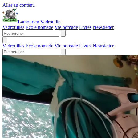
Aller au contenu
Lamour en Vadrouille
Vadrouilles
Ecole nomade
Vie nomade
Livres
Newsletter
Vadrouilles
Ecole nomade
Vie nomade
Livres
Newsletter