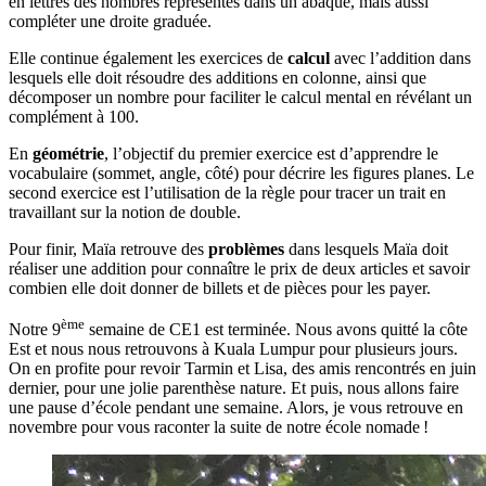
en lettres des nombres représentés dans un abaque, mais aussi
compléter une droite graduée.
Elle continue également les exercices de
calcul
avec l’addition dans
lesquels elle doit résoudre des additions en colonne, ainsi que
décomposer un nombre pour faciliter le calcul mental en révélant un
complément à 100.
En
géométrie
, l’objectif du premier exercice est d’apprendre le
vocabulaire (sommet, angle, côté) pour décrire les figures planes. Le
second exercice est l’utilisation de la règle pour tracer un trait en
travaillant sur la notion de double.
Pour finir, Maïa retrouve des
problèmes
dans lesquels Maïa doit
réaliser une addition pour connaître le prix de deux articles et savoir
combien elle doit donner de billets et de pièces pour les payer.
ème
Notre 9
semaine de CE1 est terminée. Nous avons quitté la côte
Est et nous nous retrouvons à Kuala Lumpur pour plusieurs jours.
On en profite pour revoir Tarmin et Lisa, des amis rencontrés en juin
dernier, pour une jolie parenthèse nature. Et puis, nous allons faire
une pause d’école pendant une semaine. Alors, je vous retrouve en
novembre pour vous raconter la suite de notre école nomade !